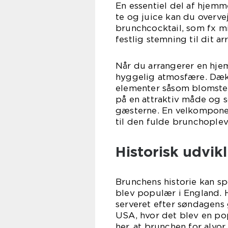
En essentiel del af hjemm
te og juice kan du overvej
brunchcocktail, som fx mi
festlig stemning til dit a
Når du arrangerer en hjem
hyggelig atmosfære. Dæk
elementer såsom blomster
på en attraktiv måde og sø
gæsterne. En velkomponer
til den fulde brunchoplev
Historisk udvik
Brunchens historie kan spo
blev populær i England. H
serveret efter søndagens 
USA, hvor det blev en pop
her, at brunchen for alvo