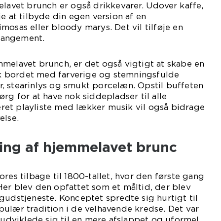
elavet brunch er også drikkevarer. Udover kaffe,
e at tilbyde din egen version af en
mosas eller bloody marys. Det vil tilføje en
rrangement.
melavet brunch, er det også vigtigt at skabe en
 bordet med farverige og stemningsfulde
, stearinlys og smukt porcelæn. Opstil buffeten
rg for at have nok siddepladser til alle
et playliste med lækker musik vil også bidrage
else.
ling af hjemmelavet brunc
res tilbage til 1800-tallet, hvor den første gang
er blev den opfattet som et måltid, der blev
gudstjeneste. Konceptet spredte sig hurtigt til
ulær tradition i de velhavende kredse. Det var
r udviklede sig til en mere afslappet og uformel