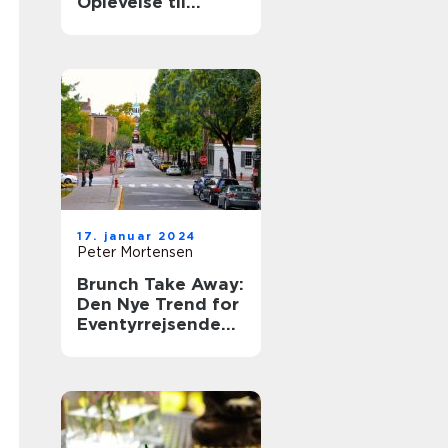
Oplevelse til
Eventyrrejsende
og Backpackere
17. januar 2024
Peter Mortensen
Brunch Take Away:
Den Nye Trend for
Eventyrrejsende
og Backpackere