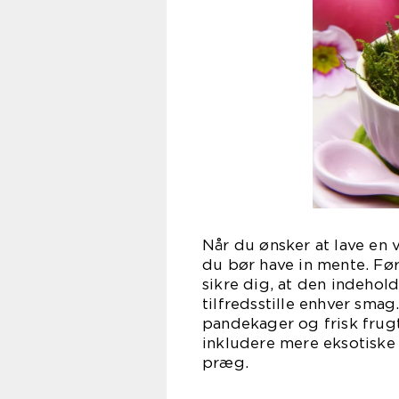
Når du ønsker at lave en 
du bør have in mente. F
sikre dig, at den indeholde
tilfredsstille enhver sma
pandekager og frisk frugt 
inkludere mere eksotiske o
præg.