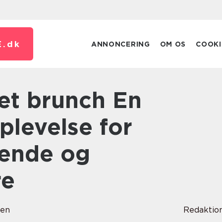
E.
dk
ANNONCERING
OM OS
COOKI
oplevelse for
sende og
re
sen
Redaktio