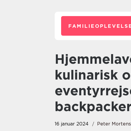
FAMILIEOPLEVELS
Hjemmelavet brunch En
kulinarisk 
eventyrrej
backpacke
16 januar 2024
Peter Morten