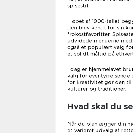
spisestil.
I løbet af 1900-tallet be
den blev kendt for sin k
frokostfavoritter. Spises
udvidede menuerne med fo
også et populært valg for
et solidt måltid på ethver
I dag er hjemmelavet brun
valg for eventyrrejsende 
for kreativitet gør den ti
kulturer og traditioner.
Hvad skal du se
Når du planlægger din hj
et varieret udvalg af rette