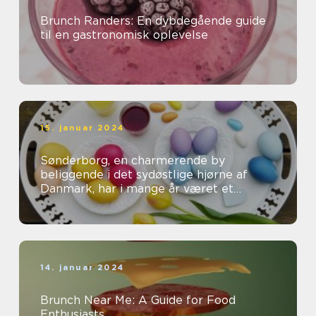
Brunch Randers: En dybdegående guide
til en gastronomisk oplevelse
15. januar 2024
Sønderborg, en charmerende by
beliggende i det sydøstlige hjørne af
Danmark, har i mange år været et
populært rejsemål for både
eventyrrejsende og bac...
14. januar 2024
Brunch Near Me: A Guide for Food
Enthusiasts