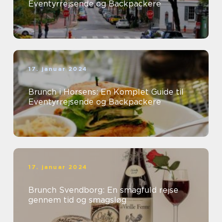
Eventyrrejsende og Backpackere
17. januar 2024
Brunch i Horsens: En Komplet Guide til
Eventyrrejsende og Backpackere
17. januar 2024
Brunch Svendborg: En smagfuld rejse
gennem tid og smagsløg