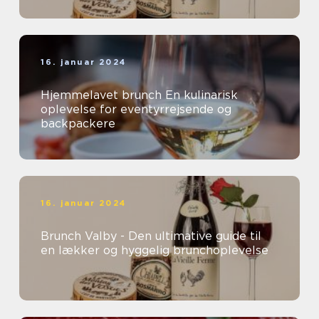
16. januar 2024
Hjemmelavet brunch En kulinarisk
oplevelse for eventyrrejsende og
backpackere
16. januar 2024
Brunch Valby - Den ultimative guide til
en lækker og hyggelig brunchoplevelse