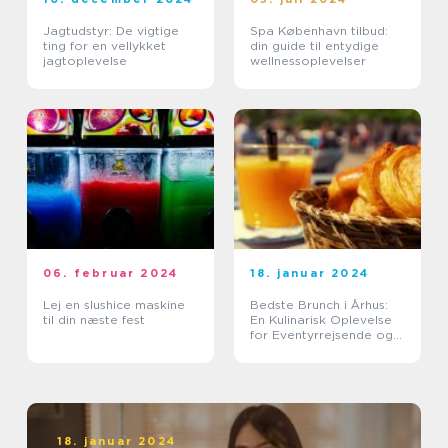
Jagtudstyr: De vigtige
Spa København tilbud:
ting for en vellykket
din guide til entydige
jagtoplevelse
wellnessoplevelser
06. februar 2024
18. januar 2024
Lej en slushice maskine
Bedste Brunch i Århus:
til din næste fest
En Kulinarisk Oplevelse
for Eventyrrejsende og
Backpackere
18. januar 2024