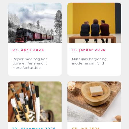
07. april 2026
11. januar 2025
Rejser med tog kan
Museums betydning i
gøre en ferie endnu
moderne samfund
mere fantastisk
10. december 2024
05. juli 2024