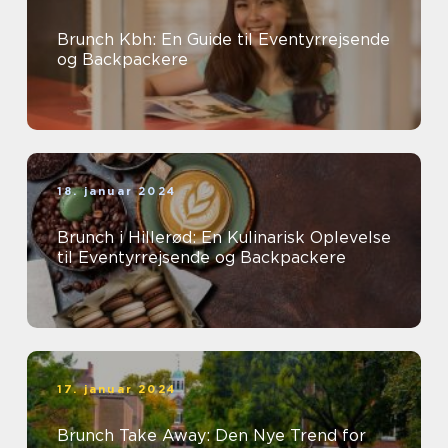
Brunch Kbh: En Guide til Eventyrrejsende
og Backpackere
18. januar 2024
Brunch i Hillerød: En Kulinarisk Oplevelse
til Eventyrrejsende og Backpackere
17. januar 2024
Brunch Take Away: Den Nye Trend for