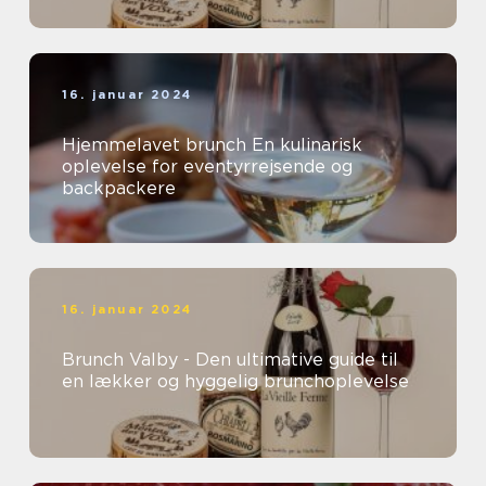
16. januar 2024
Hjemmelavet brunch En kulinarisk
oplevelse for eventyrrejsende og
backpackere
16. januar 2024
Brunch Valby - Den ultimative guide til
en lækker og hyggelig brunchoplevelse