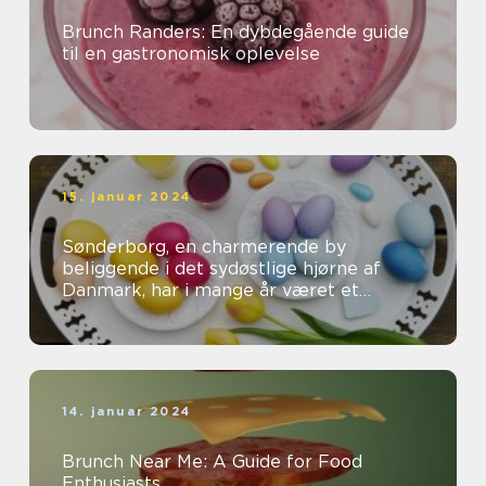
Brunch Randers: En dybdegående guide
til en gastronomisk oplevelse
15. januar 2024
Sønderborg, en charmerende by
beliggende i det sydøstlige hjørne af
Danmark, har i mange år været et
populært rejsemål for både
eventyrrejsende og bac...
14. januar 2024
Brunch Near Me: A Guide for Food
Enthusiasts