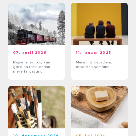
07. april 2026
11. januar 2025
Rejser med tog kan
Museums betydning i
gøre en ferie endnu
moderne samfund
mere fantastisk
10. december 2024
05. juli 2024