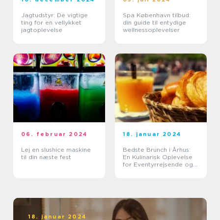
Jagtudstyr: De vigtige
Spa København tilbud:
ting for en vellykket
din guide til entydige
jagtoplevelse
wellnessoplevelser
06. februar 2024
18. januar 2024
Lej en slushice maskine
Bedste Brunch i Århus:
til din næste fest
En Kulinarisk Oplevelse
for Eventyrrejsende og
Backpackere
18. januar 2024