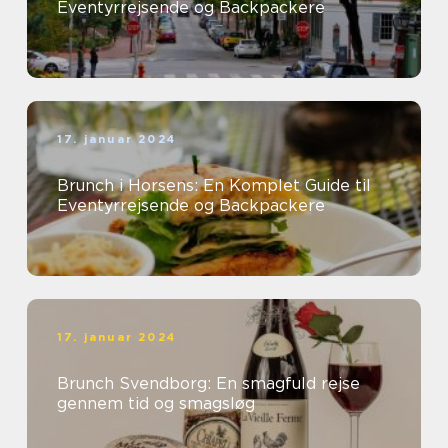
Eventyrrejsende og Backpackere
17. januar 2024
Brunch i Horsens: En Komplet Guide til
Eventyrrejsende og Backpackere
17. januar 2024
Brunch Svendborg: En smagfuld rejse
gennem tid og smagsløg