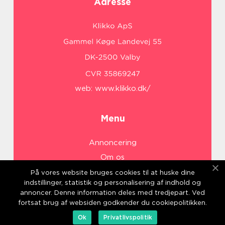
Adresse
web:
www.klikko.dk/
Menu
Annoncering
Om os
Cookies
På vores website bruges cookies til at huske dine
indstillinger, statistik og personalisering af indhold og
Kontakt os
annoncer. Denne information deles med tredjepart. Ved
Sitemap
fortsat brug af websiden godkender du cookiepolitikken.
Ok
Privatlivspolitik