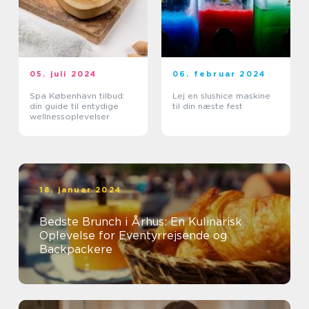
05. juli 2024
06. februar 2024
Spa København tilbud:
Lej en slushice maskine
din guide til entydige
til din næste fest
wellnessoplevelser
18. januar 2024
Bedste Brunch i Århus: En Kulinarisk
Oplevelse for Eventyrrejsende og
Backpackere