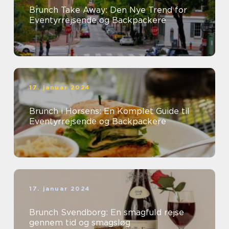
Brunch Take Away: Den Nye Trend for
Eventyrrejsende og Backpackere
17. januar 2024
Brunch i Horsens: En Komplet Guide til
Eventyrrejsende og Backpackere
17. januar 2024
Brunch Svendborg: En smagfuld rejse
gennem tid og smagsløg