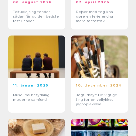
08. august 2026
07. april 2026
Teltudlejning tønder
Rejser med tog kan
sådan får du den bedste
gøre en ferie endnu
fest i haven
mere fantastisk
11. januar 2025
10. december 2024
Museums betydning i
Jagtudstyr: De vigtige
moderne samfund
ting for en vellykket
jagtoplevelse