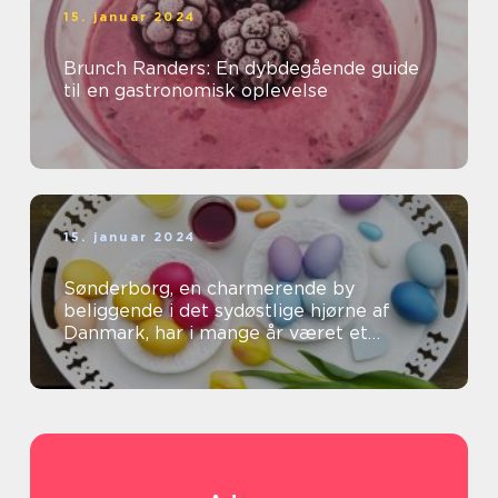
15. januar 2024
Brunch Randers: En dybdegående guide
til en gastronomisk oplevelse
15. januar 2024
Sønderborg, en charmerende by
beliggende i det sydøstlige hjørne af
Danmark, har i mange år været et
populært rejsemål for både
eventyrrejsende og bac...