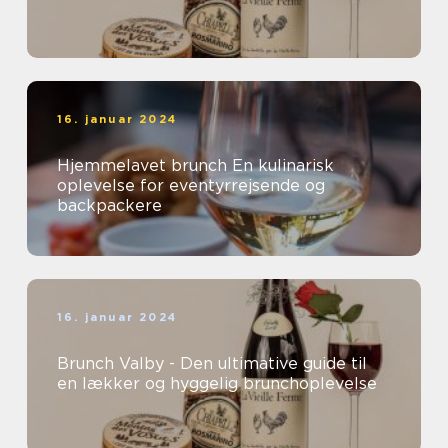
16. januar 2024
Hjemmelavet brunch En kulinarisk
oplevelse for eventyrrejsende og
backpackere
16. januar 2024
Brunch Valby - Den ultimative guide til
en lækker og hyggelig brunchoplevelse