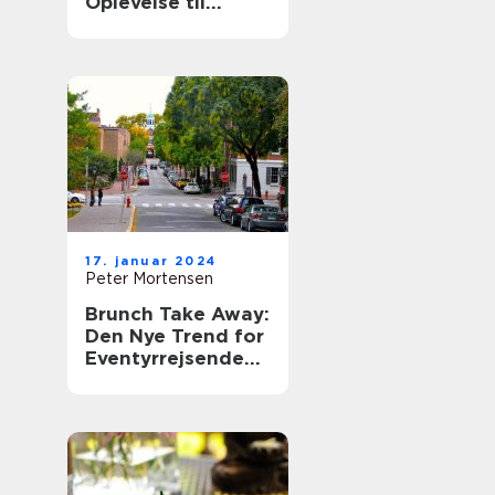
Oplevelse til
Eventyrrejsende
og Backpackere
17. januar 2024
Peter Mortensen
Brunch Take Away:
Den Nye Trend for
Eventyrrejsende
og Backpackere