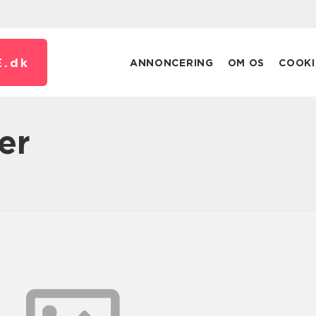
E.
dk
ANNONCERING
OM OS
COOKI
ter