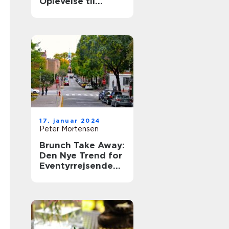
Oplevelse til
Eventyrrejsende
og Backpackere
17. januar 2024
Peter Mortensen
Brunch Take Away:
Den Nye Trend for
Eventyrrejsende
og Backpackere