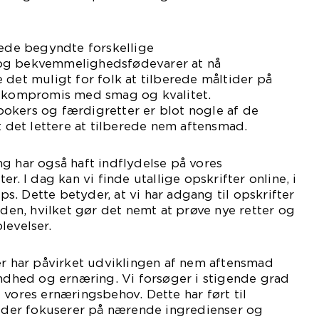
rede begyndte forskellige
og bekvemmelighedsfødevarer at nå
 det muligt for folk at tilberede måltider på
å kompromis med smag og kvalitet.
okers og færdigretter er blot nogle af de
t det lettere at tilberede nem aftensmad.
g har også haft indflydelse på vores
r. I dag kan vi finde utallige opskrifter online, i
. Dette betyder, at vi har adgang til opskrifter
rden, hvilket gør det nemt at prøve nye retter og
levelser.
er har påvirket udviklingen af nem aftensmad
undhed og ernæring. Vi forsøger i stigende grad
 vores ernæringsbehov. Dette har ført til
, der fokuserer på nærende ingredienser og