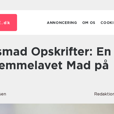
E.
dk
ANNONCERING
OM OS
COOKI
Hjemmelavet Mad på
sen
Redaktio