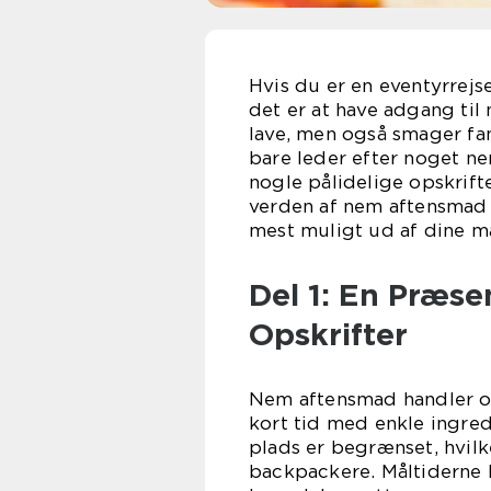
Hvis du er en eventyrrejs
det er at have adgang til
lave, men også smager fan
bare leder efter noget ne
nogle pålidelige opskrifte
verden af nem aftensmad o
mest muligt ud af dine må
Del 1: En Præs
Opskrifter
Nem aftensmad handler o
kort tid med enkle ingredi
plads er begrænset, hvilk
backpackere. Måltiderne k