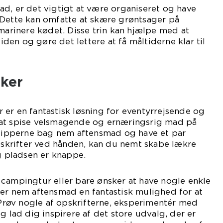
d, er det vigtigt at være organiseret og have
 Dette kan omfatte at skære grøntsager på
 marinere kødet. Disse trin kan hjælpe med at
en og gøre det lettere at få måltiderne klar til
nker
er en fantastisk løsning for eventyrrejsende og
at spise velsmagende og ernæringsrig mad på
incipperne bag nem aftensmad og have et par
krifter ved hånden, kan du nemt skabe lækre
og pladsen er knappe.
campingtur eller bare ønsker at have nogle enkle
 er nem aftensmad en fantastisk mulighed for at
. Prøv nogle af opskrifterne, eksperimentér med
g lad dig inspirere af det store udvalg, der er