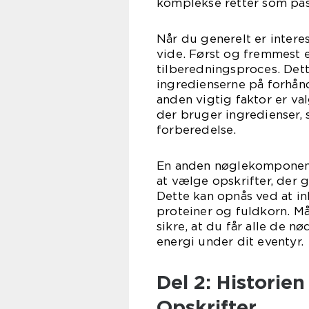
komplekse retter som past
Når du generelt er interes
vide. Først og fremmest e
tilberedningsproces. Det
ingredienserne på forhån
anden vigtig faktor er val
der bruger ingredienser,
forberedelse.
En anden nøglekomponent
at vælge opskrifter, der 
Dette kan opnås ved at in
proteiner og fuldkorn. Må
sikre, at du får alle de n
energi under dit eventyr.
Del 2: Histori
Opskrifter