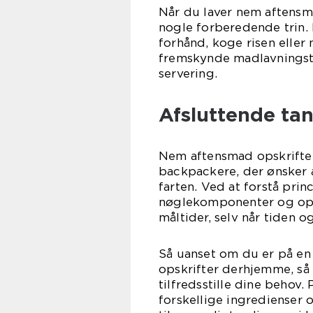
Når du laver nem aftensma
nogle forberedende trin.
forhånd, koge risen eller
fremskynde madlavningstid
servering.
Afsluttende ta
Nem aftensmad opskrifter 
backpackere, der ønsker 
farten. Ved at forstå pr
nøglekomponenter og ops
måltider, selv når tiden 
Så uanset om du er på en 
opskrifter derhjemme, så
tilfredsstille dine behov
forskellige ingredienser o