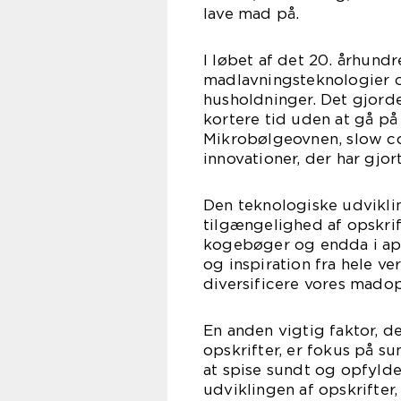
lave mad på.
I løbet af det 20. århund
madlavningsteknologier 
husholdninger. Det gjorde
kortere tid uden at gå p
Mikrobølgeovnen, slow co
innovationer, der har gjor
Den teknologiske udviklin
tilgængelighed af opskrifte
kogebøger og endda i apps
og inspiration fra hele ve
diversificere vores madop
En anden vigtig faktor, d
opskrifter, er fokus på s
at spise sundt og opfylde
udviklingen af opskrifter