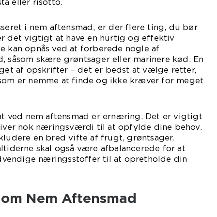
a eller risotto.
seret i nem aftensmad, er der flere ting, du bør
r det vigtigt at have en hurtig og effektiv
te kan opnås ved at forberede nogle af
d, såsom skære grøntsager eller marinere kød. En
get af opskrifter – det er bedst at vælge retter,
 som er nemme at finde og ikke kræver for meget
 ved nem aftensmad er ernæring. Det er vigtigt
giver nok næringsværdi til at opfylde dine behov.
kludere en bred vifte af frugt, grøntsager,
ltiderne skal også være afbalancerede for at
ødvendige næringsstoffer til at opretholde din
en om Nem Aftensmad