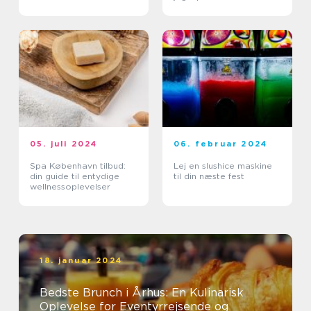
05. juli 2024
06. februar 2024
Spa København tilbud:
Lej en slushice maskine
din guide til entydige
til din næste fest
wellnessoplevelser
18. januar 2024
Bedste Brunch i Århus: En Kulinarisk
Oplevelse for Eventyrrejsende og