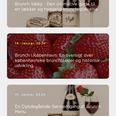
Brunch Valby - Den ultimative guide til
en lækker og hyggelig brunchoplevelse
16. januar 2024
Brunch i København: En oversigt over
københavnske brunchsteder og historisk
udvikling
15. januar 2024
En Dybdegående Gennemgang af Brunch
Menu