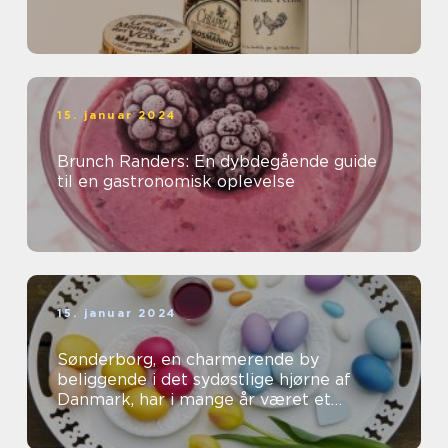
15. januar 2024
Brunch Randers: En dybdegående guide
til en gastronomisk oplevelse
15. januar 2024
Sønderborg, en charmerende by
beliggende i det sydøstlige hjørne af
Danmark, har i mange år været et
populært rejsemål for både
eventyrrejsende og bac...