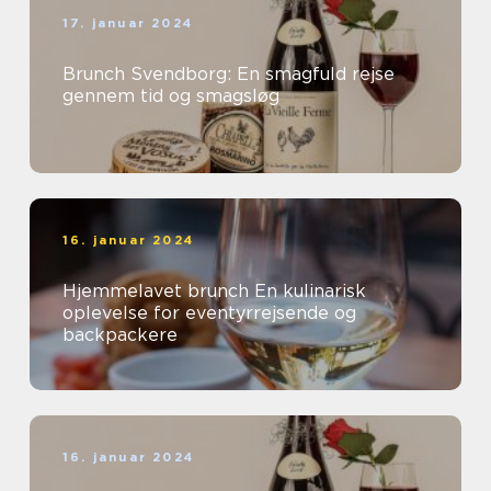
17. januar 2024
Brunch Svendborg: En smagfuld rejse
gennem tid og smagsløg
16. januar 2024
Hjemmelavet brunch En kulinarisk
oplevelse for eventyrrejsende og
backpackere
16. januar 2024