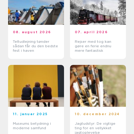
08. august 2026
07. april 2026
Teltudlejning tønder
Rejser med tog kan
sådan får du den bedste
gøre en ferie endnu
fest i haven
mere fantastisk
11. januar 2025
10. december 2024
Museums betydning i
Jagtudstyr: De vigtige
moderne samfund
ting for en vellykket
jagtoplevelse