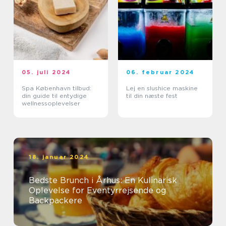
05. juli 2024
06. februar 2024
Spa København tilbud:
Lej en slushice maskine
din guide til entydige
til din næste fest
wellnessoplevelser
18. januar 2024
Bedste Brunch i Århus: En Kulinarisk
Oplevelse for Eventyrrejsende og
Backpackere