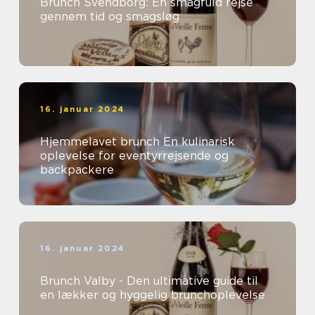
Brunch Svendborg: En smagfuld rejse
gennem tid og smagsløg
16. januar 2024
Hjemmelavet brunch En kulinarisk
oplevelse for eventyrrejsende og
backpackere
16. januar 2024
Brunch Valby - Den ultimative guide til
en lækker og hyggelig brunchoplevelse