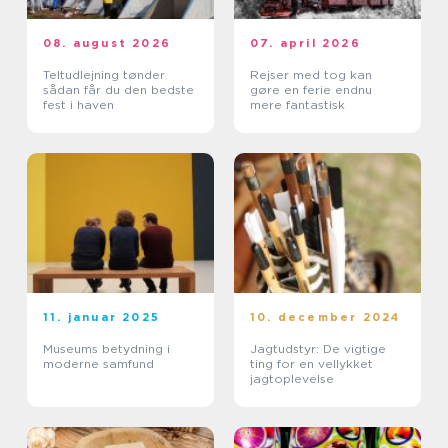
08. august 2026
07. april 2026
Teltudlejning tønder
Rejser med tog kan
sådan får du den bedste
gøre en ferie endnu
fest i haven
mere fantastisk
11. januar 2025
10. december 2024
Museums betydning i
Jagtudstyr: De vigtige
moderne samfund
ting for en vellykket
jagtoplevelse