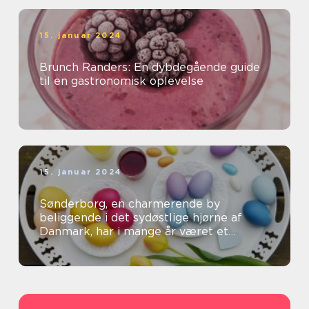
15. januar 2024
Brunch Randers: En dybdegående guide
til en gastronomisk oplevelse
15. januar 2024
Sønderborg, en charmerende by
beliggende i det sydøstlige hjørne af
Danmark, har i mange år været et
populært rejsemål for både
eventyrrejsende og bac...