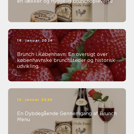
en lækker og hyggelig brunchoplevelse
16. januar 2024
Brunch i København: En oversigt over
københavnske brunchsteder og historisk
udvikling
15. januar 2024
En Dybdegående Gennemgang af Brunch
Menu