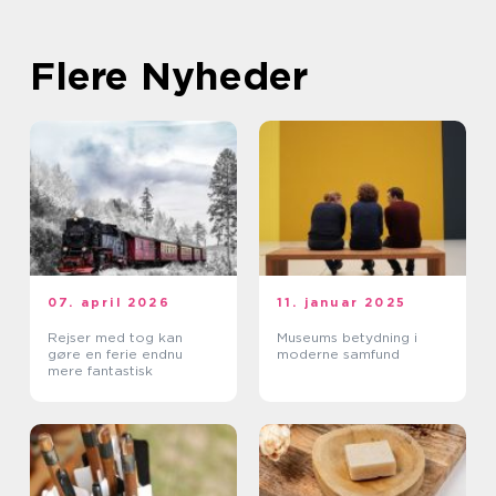
Flere Nyheder
07. april 2026
11. januar 2025
Rejser med tog kan
Museums betydning i
gøre en ferie endnu
moderne samfund
mere fantastisk