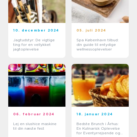
10. december 2024
05. juli 2024
Jagtudstyr: De vigtige
Spa København tilbud:
ting for en vellykket
din guide til entydige
jagtoplevelse
wellnessoplevelser
06. februar 2024
18. januar 2024
Lej en slushice maskine
Bedste Brunch i Århus:
til din næste fest
En Kulinarisk Oplevelse
for Eventyrrejsende og