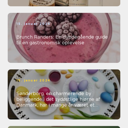
15. januar 2024
Brunch Randers: En dybdegående guide
til en gastronomisk oplevelse
15. januar 2024
Sønderborg, en charmerende by
beliggende i det sydøstlige hjørne af
Danmark, har i mange år været et
populært rejsemål for både
eventyrrejsende og bac...