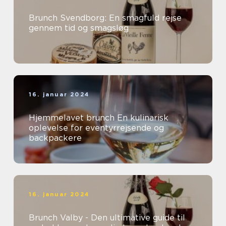
Brunch Svendborg: En smagfuld rejse
gennem tid og smagsløg
16. januar 2024
Hjemmelavet brunch En kulinarisk
oplevelse for eventyrrejsende og
backpackere
16. januar 2024
Brunch Valby - Den ultimative guide til