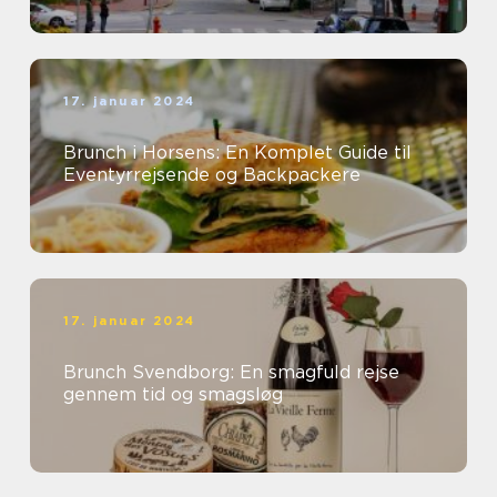
17. januar 2024
Brunch i Horsens: En Komplet Guide til
Eventyrrejsende og Backpackere
17. januar 2024
Brunch Svendborg: En smagfuld rejse
gennem tid og smagsløg