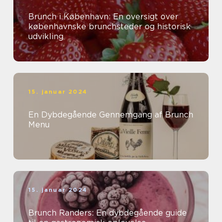
Brunch i København: En oversigt over
københavnske brunchsteder og historisk
udvikling
15. januar 2024
En Dybdegående Gennemgang af Brunch
Menu
15. januar 2024
Brunch Randers: En dybdegående guide