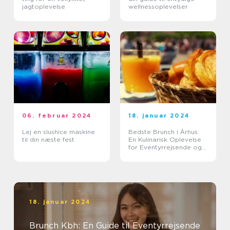
jagtoplevelse
wellnessoplevelser
06. februar 2024
18. januar 2024
Lej en slushice maskine
Bedste Brunch i Århus:
til din næste fest
En Kulinarisk Oplevelse
for Eventyrrejsende og
Backpackere
18. januar 2024
Brunch Kbh: En Guide til Eventyrrejsende