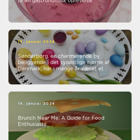
til en gastronomisk oplevelse
15. januar 2024
Sønderborg, en charmerende by
beliggende i det sydøstlige hjørne af
Danmark, har i mange år været et
populært rejsemål for både
eventyrrejsende og bac...
14. januar 2024
Brunch Near Me: A Guide for Food
Enthusiasts