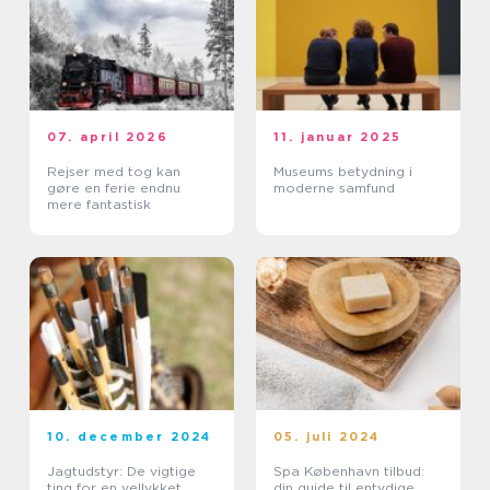
07. april 2026
11. januar 2025
Rejser med tog kan
Museums betydning i
gøre en ferie endnu
moderne samfund
mere fantastisk
10. december 2024
05. juli 2024
Jagtudstyr: De vigtige
Spa København tilbud:
ting for en vellykket
din guide til entydige